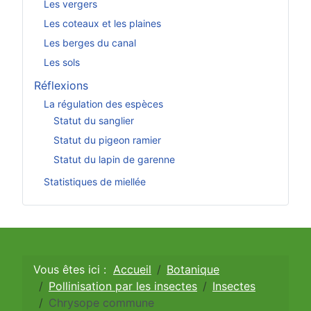
Les vergers
Les coteaux et les plaines
Les berges du canal
Les sols
Réflexions
La régulation des espèces
Statut du sanglier
Statut du pigeon ramier
Statut du lapin de garenne
Statistiques de miellée
Vous êtes ici :
Accueil
Botanique
Pollinisation par les insectes
Insectes
Chrysope commune