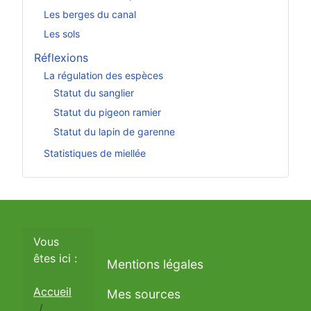
Les berges du canal
Les sols
Réflexions
La régulation des espèces
Statut du sanglier
Statut du pigeon ramier
Statut du lapin de garenne
Statistiques de miellée
Vous
êtes ici :
Mentions légales
Accueil
Mes sources