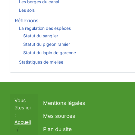
Les berges du canal
Les sols
Réflexions
La régulation des espèces
Statut du sanglier
Statut du pigeon ramier
Statut du lapin de garenne
Statistiques de miellée
Vous
Mentions légales
êtes ici
:
Mes sources
Accueil
Plan du site