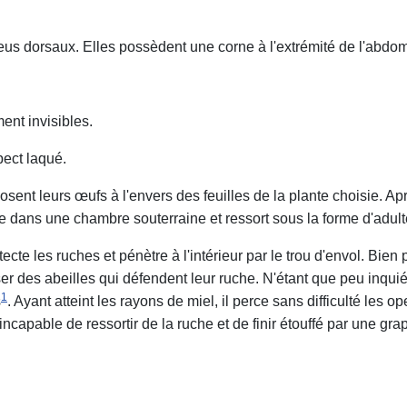
bleus dorsaux. Elles possèdent une corne à l'extrémité de l'abdo
ent invisibles.
pect laqué.
éposent leurs œufs à l'envers des feuilles de la plante choisie. 
ide dans une chambre souterraine et ressort sous la forme d'adul
ecte les ruches et pénètre à l'intérieur par le trou d'envol. Bien
sser des abeilles qui défendent leur ruche. N'étant que peu inqui
1
s
. Ayant atteint les rayons de miel, il perce sans difficulté les 
e incapable de ressortir de la ruche et de finir étouffé par une g