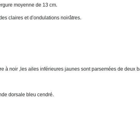
vergure moyenne de 13 cm.
des claires et d'ondulations noirâtres.
âtre à noir ,les ailes inférieures jaunes sont parsemées de deux
nde dorsale bleu cendré.